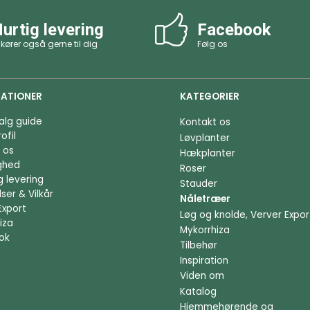
urtig levering
Facebook
 kører også gerne til dig
Følg os
ATIONER
KATEGORIER
alg guide
Kontakt os
ofil
Løvplanter
 os
Hækplanter
ighed
Roser
g levering
Stauder
ser & Vilkår
Nåletræer
Export
Løg og knolde, Verver Expor
iza
Mykorrhiza
ok
Tilbehør
Inspiration
Viden om
Katalog
Hjemmehørende og