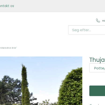
ontakt os
+
'SMARAGD'
Thuja