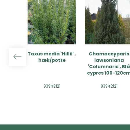
Taxus media 'Hillii' ,
Chamaecyparis
hæk/potte
lawsoniana
'Columnaris', Bl
cypres 100-120c
.
.
93942121
93942121