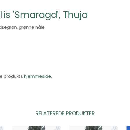
lis 'Smaragd', Thuja
dsegrøn, grønne nåle
te produkts
hjemmeside
.
RELATEREDE PRODUKTER