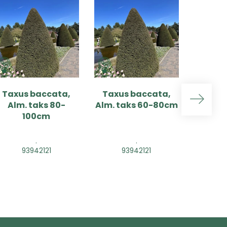
Taxus baccata,
Taxus baccata,
Taxus
Alm. taks 80-
Alm. taks 60-80cm
Alm. t
100cm
.
.
93942121
93942121
9