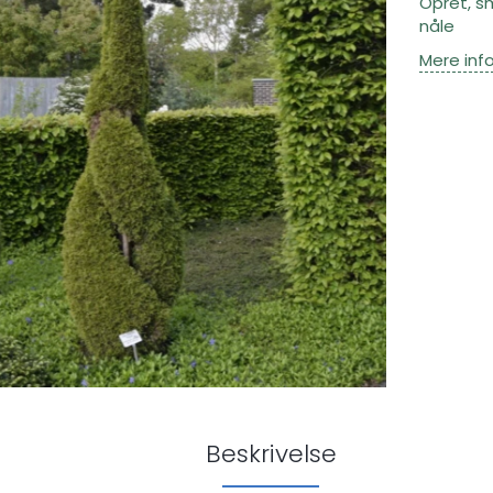
Opret, s
nåle
Mere inf
Beskrivelse