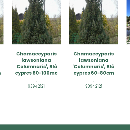
Chamaecyparis
Chamaecyparis
lawsoniana
lawsoniana
å
'Columnaris', Blå
'Columnaris', Blå
m
cypres 80-100mc
cypres 60-80cm
.
.
93942121
93942121