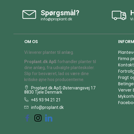
Spørgsmål?
H
info@proplant.dk
Vi
OM OS
INFORM
Plantev
Vi leverer planter til anlæg.
Firma pr
Proplant.dk ApS
forhandler planter til
Kontakt
dine anlæg, fra udvalgte planteskoler.
Fortrol
Slip for besværet, lad os være dine
Fragt o
kritiske øjne hos producenterne.
Betingel
Proplant.dk ApS Østervangsvej 17
Verver 
8830 Tjele Denmark
Mykorrh
+45 93 94 21 21
Facebo
info@proplant.dk