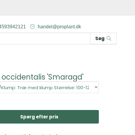
4593942121
handel@proplant.dk
Søg
 occidentalis 'Smaragd'
Spørg efter pris