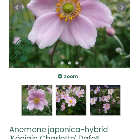
Zoom
Anemone japonica-hybrid
'Königin Charlotte' Dafo®