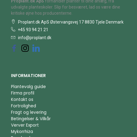
Proplant.dk ApS
forhandler planter til dine anlæg, fra
udvalgte planteskoler. Slip for besværet, lad os være dine
kritiske øjne hos producenterne.
Proplant.dk ApS Østervangsvej 17 8830 Tjele Denmark
+45 93 94 21 21
info@proplant.dk
INFORMATIONER
Plantevalg guide
Firma profil
Kontakt os
Fortrolighed
Fragt og levering
Betingelser & Vilkår
Verver Export
Mykorrhiza