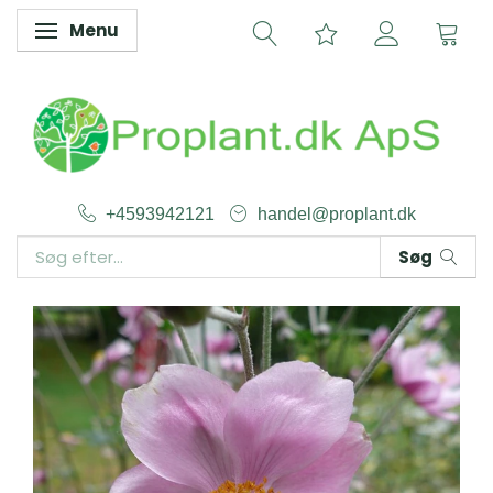
Menu
Skifte navigation
+4593942121
handel@proplant.dk
Søg