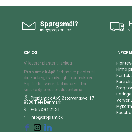
Spørgsmål?
H
info@proplant.dk
Vi
OM OS
INFORM
Plantev
Vi leverer planter til anlæg.
Firma pr
Proplant.dk ApS
forhandler planter til
Kontakt
dine anlæg, fra udvalgte planteskoler.
Fortrol
Slip for besværet, lad os være dine
Fragt o
kritiske øjne hos producenterne.
Betingel
Proplant.dk ApS Østervangsvej 17
Verver 
8830 Tjele Denmark
Mykorrh
+45 93 94 21 21
Facebo
info@proplant.dk