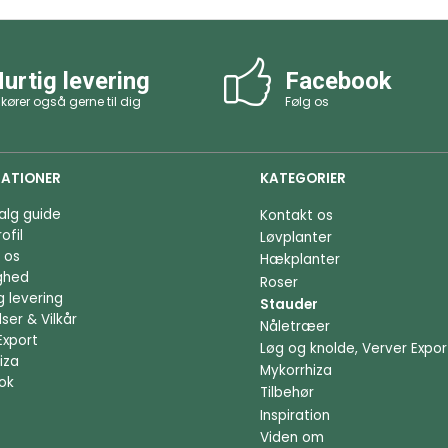
urtig levering
Facebook
 kører også gerne til dig
Følg os
ATIONER
KATEGORIER
alg guide
Kontakt os
ofil
Løvplanter
 os
Hækplanter
ighed
Roser
g levering
Stauder
ser & Vilkår
Nåletræer
Export
Løg og knolde, Verver Expor
iza
Mykorrhiza
ok
Tilbehør
Inspiration
Viden om