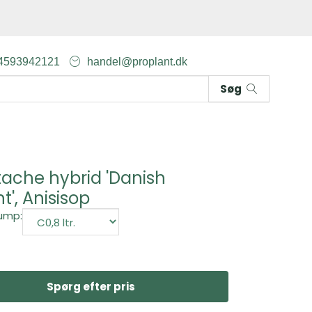
4593942121
handel@proplant.dk
Søg
ache hybrid 'Danish
t', Anisisop
ump:
Spørg efter pris