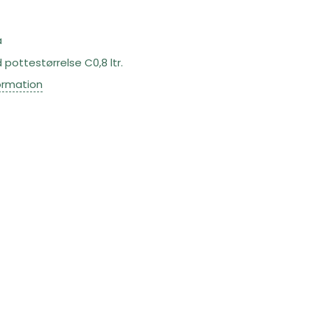
a
pottestørrelse C0,8 ltr.
ormation