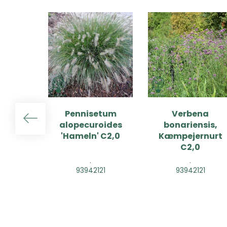
Pennisetum
Verbena
alopecuroides
bonariensis,
'Hameln' C2,0
Kæmpejernurt
C2,0
.
.
93942121
93942121