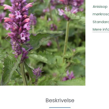
Anisisop
mørkros
Standard 
Mere inf
Beskrivelse