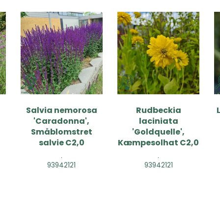
Salvia nemorosa
Rudbeckia
'Caradonna',
laciniata
Småblomstret
'Goldquelle',
salvie C2,0
Kæmpesolhat C2,0
.
.
93942121
93942121