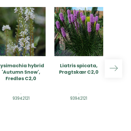
Lysimachia hybrid
Liatris spicata,
Liatr
'Autumn Snow',
Pragtskær C2,0
'Flori
Fredløs C2,0
Pragt
.
.
93942121
93942121
9