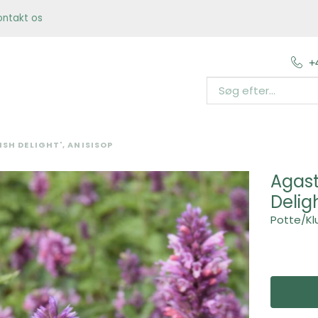
ontakt os
+
SH DELIGHT', ANISISOP
Agast
Deligh
Potte/Kl