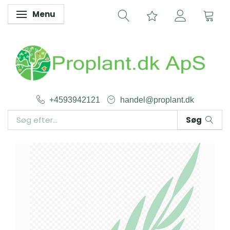
Menu
Skifte navigation
+4593942121
handel@proplant.dk
Søg