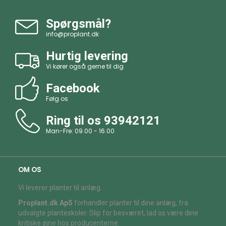
Spørgsmål?
info@proplant.dk
Hurtig levering
Vi kører også gerne til dig
Facebook
Følg os
Ring til os
93942121
Man-Fre: 09.00 - 16.00
OM OS
Vi leverer planter til anlæg.
Proplant.dk ApS
forhandler planter til dine anlæg, fra
udvalgte planteskoler. Slip for besværet, lad os være dine
kritiske øjne hos producenterne.