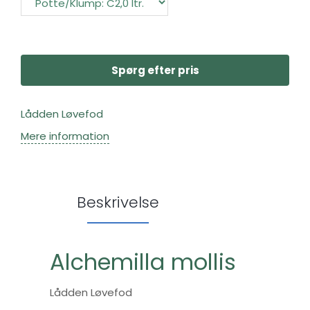
Spørg efter pris
Lådden Løvefod
Mere information
Beskrivelse
Alchemilla mollis
Lådden Løvefod