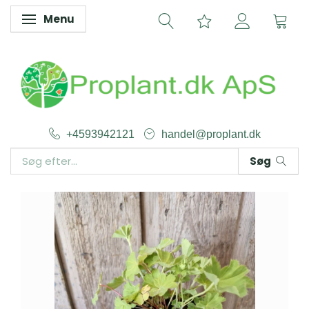
Menu
Skifte navigation
+4593942121
handel@proplant.dk
Søg