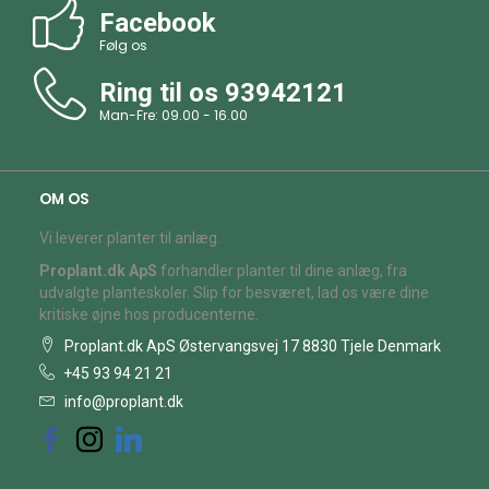
Facebook
Følg os
Ring til os
93942121
Man-Fre: 09.00 - 16.00
OM OS
Vi leverer planter til anlæg.
Proplant.dk ApS
forhandler planter til dine anlæg, fra
udvalgte planteskoler. Slip for besværet, lad os være dine
kritiske øjne hos producenterne.
Proplant.dk ApS Østervangsvej 17 8830 Tjele Denmark
+45 93 94 21 21
info@proplant.dk