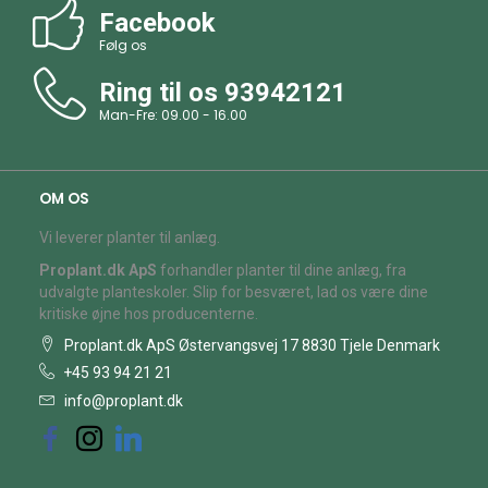
Facebook
Følg os
Ring til os
93942121
Man-Fre: 09.00 - 16.00
OM OS
Vi leverer planter til anlæg.
Proplant.dk ApS
forhandler planter til dine anlæg, fra
udvalgte planteskoler. Slip for besværet, lad os være dine
kritiske øjne hos producenterne.
Proplant.dk ApS Østervangsvej 17 8830 Tjele Denmark
+45 93 94 21 21
info@proplant.dk