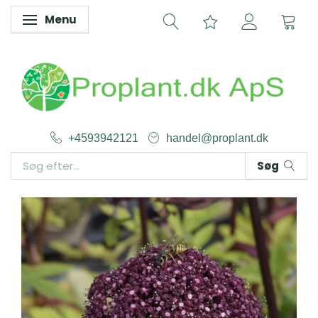
Menu
Skifte navigation
+4593942121
handel@proplant.dk
Søg