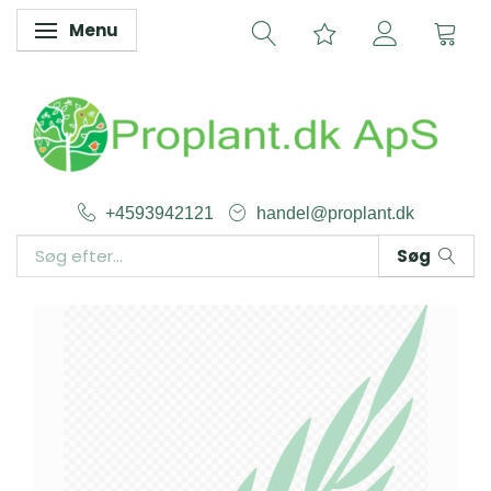
Menu
Skifte navigation
+4593942121
handel@proplant.dk
Søg