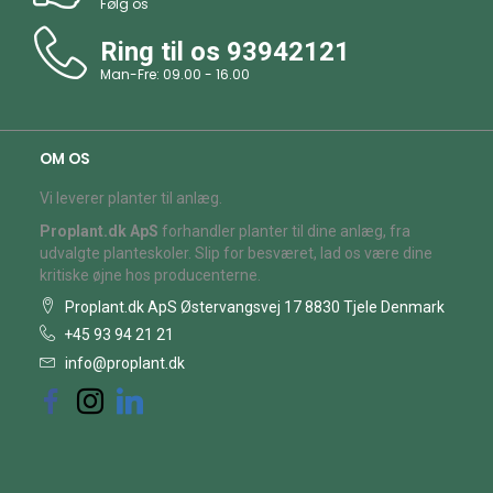
Følg os
Ring til os
93942121
Man-Fre: 09.00 - 16.00
OM OS
Vi leverer planter til anlæg.
Proplant.dk ApS
forhandler planter til dine anlæg, fra
udvalgte planteskoler. Slip for besværet, lad os være dine
kritiske øjne hos producenterne.
Proplant.dk ApS Østervangsvej 17 8830 Tjele Denmark
+45 93 94 21 21
info@proplant.dk