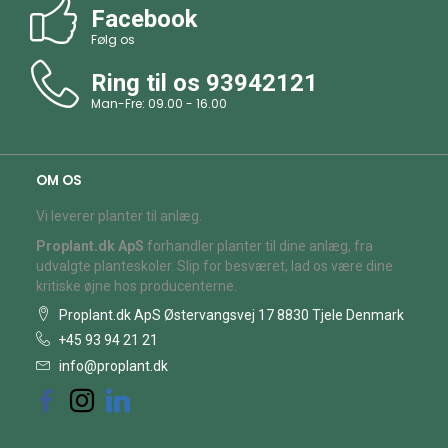
Facebook
Følg os
Ring til os
93942121
Man-Fre: 09.00 - 16.00
OM OS
Vi leverer planter til anlæg.
Proplant.dk ApS
forhandler planter til dine anlæg, fra
udvalgte planteskoler. Slip for besværet, lad os være dine
kritiske øjne hos producenterne.
Proplant.dk ApS Østervangsvej 17 8830 Tjele Denmark
+45 93 94 21 21
info@proplant.dk