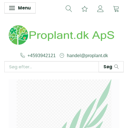
Menu
Skifte navigation
+4593942121
handel@proplant.dk
Søg