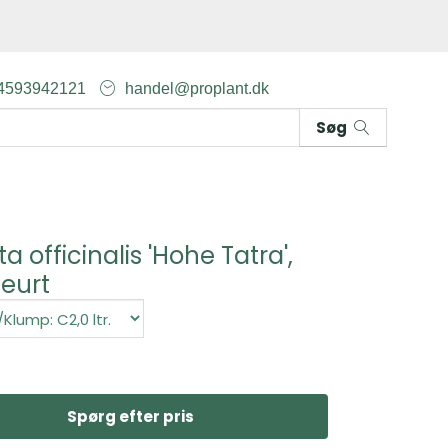
4593942121
handel@proplant.dk
Søg
ta officinalis 'Hohe Tatra',
eurt
Spørg efter pris