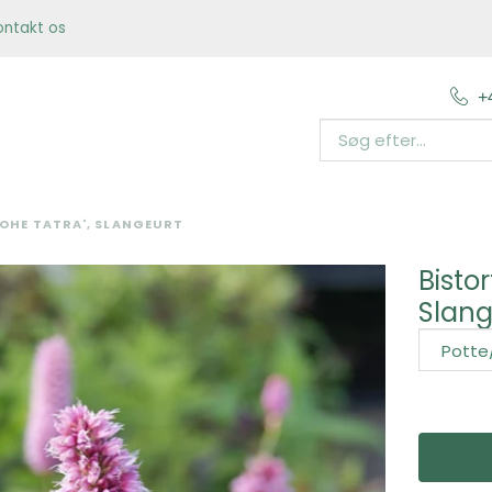
ontakt os
+
HOHE TATRA', SLANGEURT
Bistor
Slang