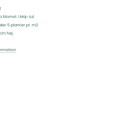
t
 blomst i Maj-Jul.
ler 5 planter pr. m2
 cm høj
ormation