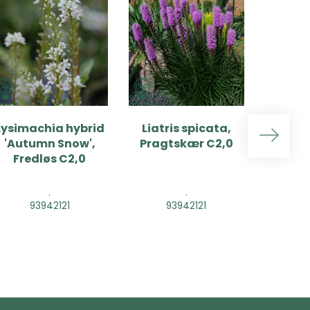
Lysimachia hybrid
Liatris spicata,
Liatr
'Autumn Snow',
Pragtskær C2,0
'Flori
Fredløs C2,0
Pragt
.
.
93942121
93942121
9