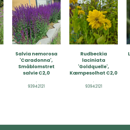
Salvia nemorosa
Rudbeckia
'Caradonna',
laciniata
Småblomstret
'Goldquelle',
salvie C2,0
Kæmpesolhat C2,0
.
.
93942121
93942121