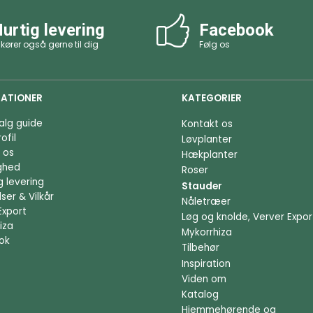
urtig levering
Facebook
 kører også gerne til dig
Følg os
ATIONER
KATEGORIER
alg guide
Kontakt os
ofil
Løvplanter
 os
Hækplanter
ighed
Roser
g levering
Stauder
ser & Vilkår
Nåletræer
Export
Løg og knolde, Verver Expor
iza
Mykorrhiza
ok
Tilbehør
Inspiration
Viden om
Katalog
Hjemmehørende og