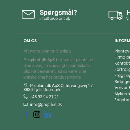
Spørgsmål?
H
info@proplant.dk
Vi
OM OS
INFORM
Plantev
Vi leverer planter til anlæg.
Firma pr
Proplant.dk ApS
forhandler planter til
Kontakt
dine anlæg, fra udvalgte planteskoler.
Fortrol
Slip for besværet, lad os være dine
Fragt o
kritiske øjne hos producenterne.
Betingel
Proplant.dk ApS Østervangsvej 17
Verver 
8830 Tjele Denmark
Mykorrh
+45 93 94 21 21
Facebo
info@proplant.dk