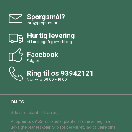
Spørgsmål?
info@proplant.dk
Hurtig levering
Vi kører også gerne til dig
Facebook
Følg os
Ring til os
93942121
Man-Fre: 09.00 - 16.00
OM OS
Vi leverer planter til anlæg.
Proplant.dk ApS
forhandler planter til dine anlæg, fra
udvalgte planteskoler. Slip for besværet, lad os være dine