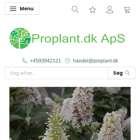
Menu
Skifte navigation
+4593942121
handel@proplant.dk
Søg