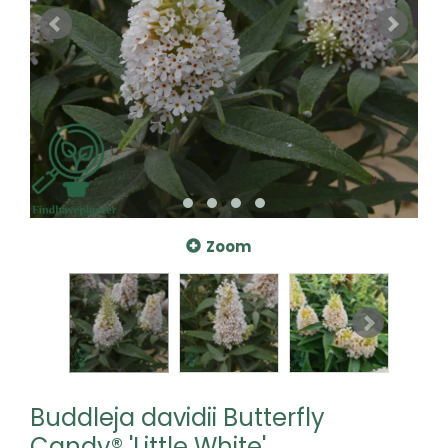
Zoom
Buddleja davidii Butterfly
Candy® 'Little White',