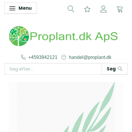
Menu
Skifte navigation
+4593942121
handel@proplant.dk
Søg