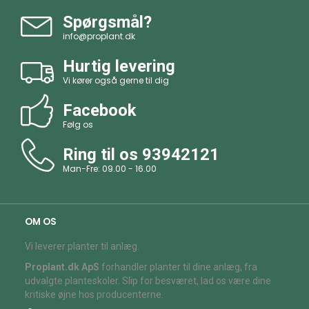
Spørgsmål?
info@proplant.dk
Hurtig levering
Vi kører også gerne til dig
Facebook
Følg os
Ring til os
93942121
Man-Fre: 09.00 - 16.00
OM OS
Vi leverer planter til anlæg.
Proplant.dk ApS
forhandler planter til dine anlæg, fra
udvalgte planteskoler. Slip for besværet, lad os være dine
kritiske øjne hos producenterne.