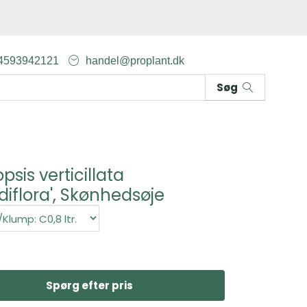
4593942121
handel@proplant.dk
Søg
psis verticillata
diflora', Skønhedsøje
Spørg efter pris