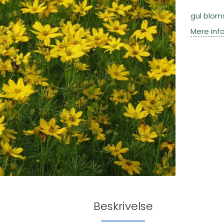
gul bloms
Mere inf
Beskrivelse