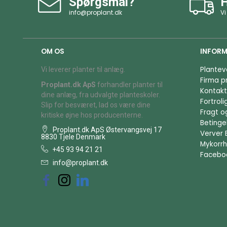
Spørgsmål?
H
info@proplant.dk
Vi
OM OS
INFORM
Plantev
Vi leverer planter til anlæg.
Firma pr
Proplant.dk ApS
forhandler planter til
Kontakt
dine anlæg, fra udvalgte planteskoler.
Fortrol
Slip for besværet, lad os være dine
Fragt o
kritiske øjne hos producenterne.
Betingel
Proplant.dk ApS Østervangsvej 17
Verver 
8830 Tjele Denmark
Mykorrh
+45 93 94 21 21
Facebo
info@proplant.dk