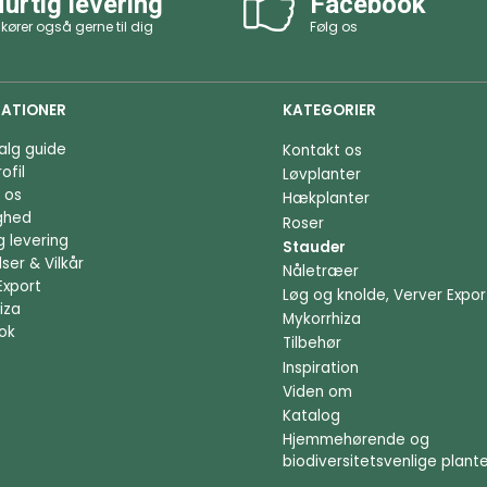
urtig levering
Facebook
 kører også gerne til dig
Følg os
ATIONER
KATEGORIER
alg guide
Kontakt os
ofil
Løvplanter
 os
Hækplanter
ighed
Roser
g levering
Stauder
ser & Vilkår
Nåletræer
Export
Løg og knolde, Verver Expor
iza
Mykorrhiza
ok
Tilbehør
Inspiration
Viden om
Katalog
Hjemmehørende og
biodiversitetsvenlige plant