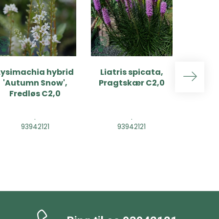
Lysimachia hybrid
Liatris spicata,
Liatr
'Autumn Snow',
Pragtskær C2,0
'Flori
Fredløs C2,0
Pragt
.
.
93942121
93942121
9