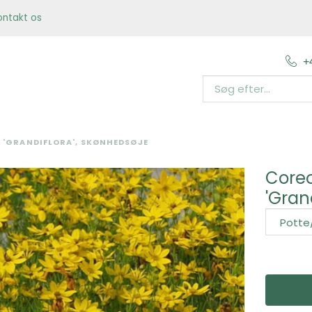
ontakt os
+
 'GRANDIFLORA', SKØNHEDSØJE
Coreo
'Gran