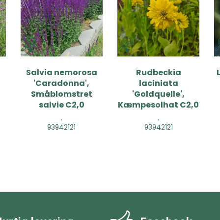
Salvia nemorosa
Rudbeckia
'Caradonna',
laciniata
Småblomstret
'Goldquelle',
salvie C2,0
Kæmpesolhat C2,0
.
.
93942121
93942121