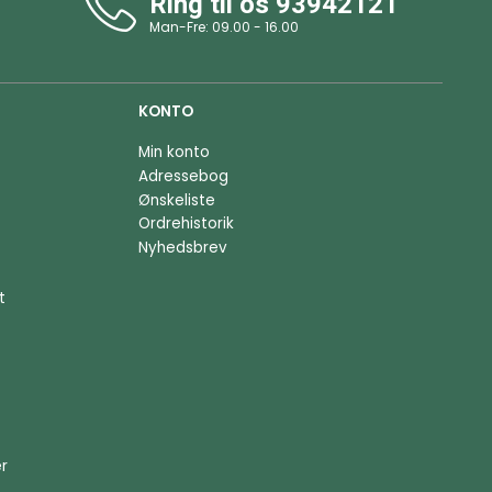
Ring til os
93942121
Man-Fre: 09.00 - 16.00
KONTO
Min konto
Adressebog
Ønskeliste
Ordrehistorik
Nyhedsbrev
t
er