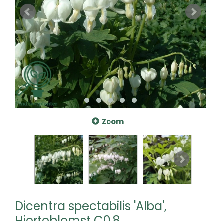
Zoom
Dicentra spectabilis 'Alba',
Hjerteblomst C0,8