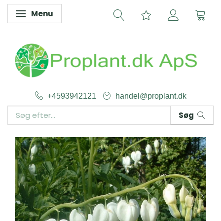
Menu
Skifte navigation
+4593942121
handel@proplant.dk
Søg