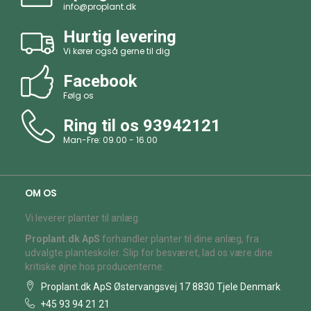
info@proplant.dk
Hurtig levering
Vi kører også gerne til dig
Facebook
Følg os
Ring til os
93942121
Man-Fre: 09.00 - 16.00
OM OS
Vi leverer planter til anlæg.
Proplant.dk ApS
forhandler planter til dine anlæg, fra
udvalgte planteskoler. Slip for besværet, lad os være dine
kritiske øjne hos producenterne.
Proplant.dk ApS Østervangsvej 17 8830 Tjele Denmark
+45 93 94 21 21