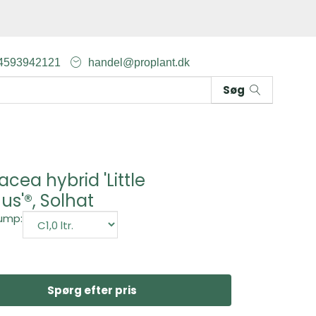
4593942121
handel@proplant.dk
Søg
acea hybrid 'Little
s'®, Solhat
ump:
Spørg efter pris