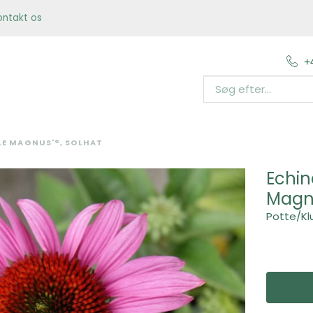
ontakt os
+
LE MAGNUS'®, SOLHAT
Echin
Magnu
Potte/Kl