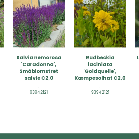
Salvia nemorosa
Rudbeckia
'Caradonna',
laciniata
Småblomstret
'Goldquelle',
salvie C2,0
Kæmpesolhat C2,0
.
.
93942121
93942121