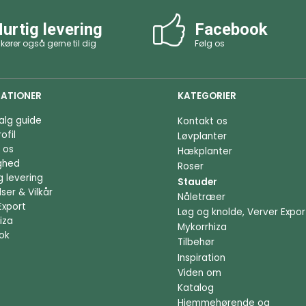
urtig levering
Facebook
 kører også gerne til dig
Følg os
ATIONER
KATEGORIER
alg guide
Kontakt os
ofil
Løvplanter
 os
Hækplanter
ighed
Roser
g levering
Stauder
ser & Vilkår
Nåletræer
Export
Løg og knolde, Verver Expor
iza
Mykorrhiza
ok
Tilbehør
Inspiration
Viden om
Katalog
Hjemmehørende og