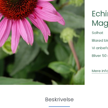
Echi
Mag
Solhat
lillarød b
Vi anbefa
Bliver 50
Mere inf
Beskrivelse