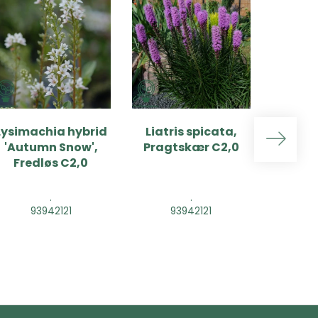
Lysimachia hybrid
Liatris spicata,
Liatr
'Autumn Snow',
Pragtskær C2,0
'Flori
Fredløs C2,0
Pragt
.
.
93942121
93942121
9