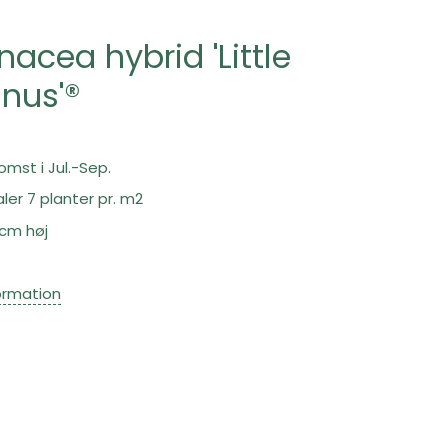
nacea hybrid 'Little
nus'®
lomst i Jul.-Sep.
ler 7 planter pr. m2
 cm høj
ormation