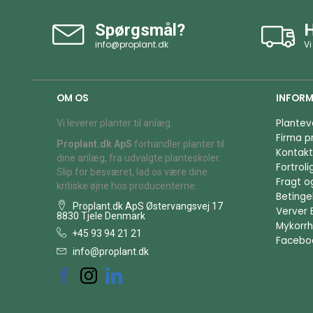
Spørgsmål?
H
info@proplant.dk
Vi
OM OS
INFORM
Plantev
Vi leverer planter til anlæg.
Firma pr
Proplant.dk ApS
forhandler planter til
Kontakt
dine anlæg, fra udvalgte planteskoler.
Fortrol
Slip for besværet, lad os være dine
Fragt o
kritiske øjne hos producenterne.
Betingel
Proplant.dk ApS Østervangsvej 17
Verver 
8830 Tjele Denmark
Mykorrh
+45 93 94 21 21
Facebo
info@proplant.dk