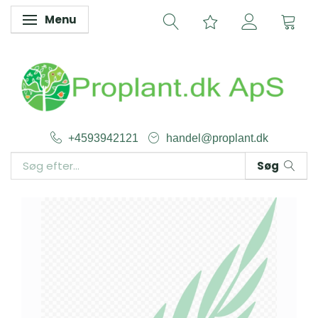
Menu
Skifte navigation
+4593942121
handel@proplant.dk
Søg