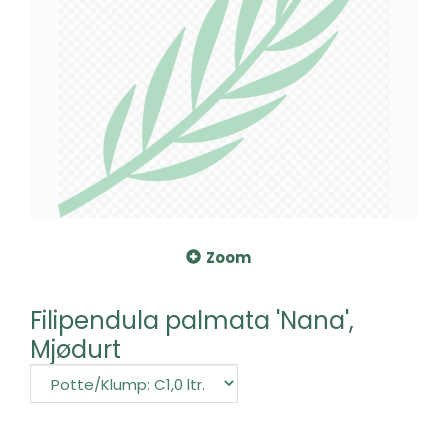
Zoom
Filipendula palmata 'Nana',
Mjødurt