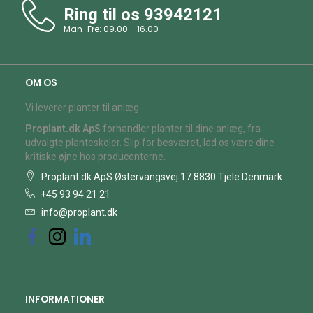
Ring til os
93942121
Man-Fre: 09.00 - 16.00
OM OS
Vi leverer planter til anlæg.
Proplant.dk ApS
forhandler planter til dine anlæg, fra
udvalgte planteskoler. Slip for besværet, lad os være dine
kritiske øjne hos producenterne.
Proplant.dk ApS Østervangsvej 17 8830 Tjele Denmark
+45 93 94 21 21
info@proplant.dk
INFORMATIONER