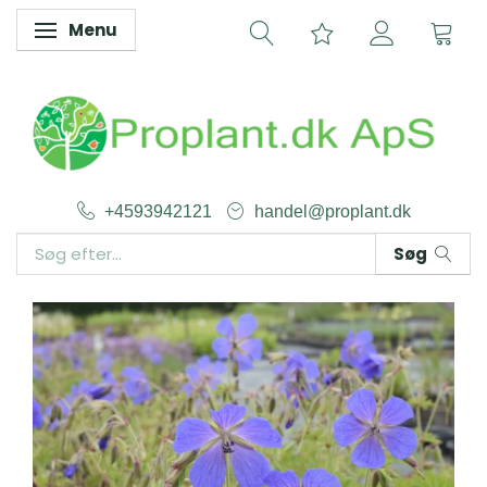
Menu
Skifte navigation
+4593942121
handel@proplant.dk
Søg