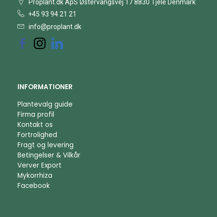
Proplant.dk ApS Østervangsvej 17 8830 Tjele Denmark
+45 93 94 21 21
info@proplant.dk
INFORMATIONER
Plantevalg guide
Firma profil
Kontakt os
Fortrolighed
Fragt og levering
Betingelser & Vilkår
Verver Export
Mykorrhiza
Facebook