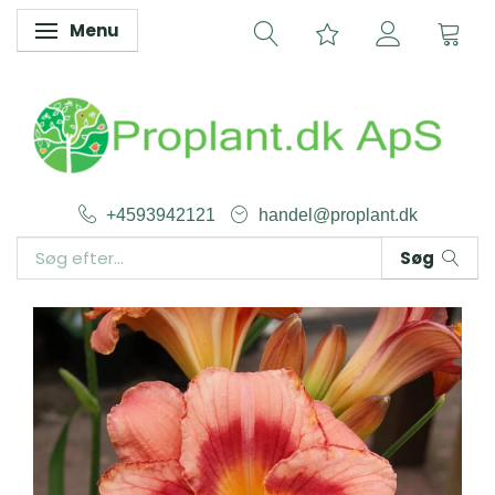
Menu
Skifte navigation
+4593942121
handel@proplant.dk
Søg