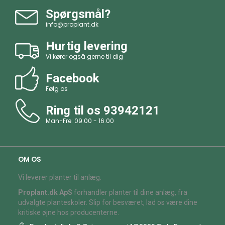
Spørgsmål?
info@proplant.dk
Hurtig levering
Vi kører også gerne til dig
Facebook
Følg os
Ring til os
93942121
Man-Fre: 09.00 - 16.00
OM OS
Vi leverer planter til anlæg.
Proplant.dk ApS
forhandler planter til dine anlæg, fra
udvalgte planteskoler. Slip for besværet, lad os være dine
kritiske øjne hos producenterne.