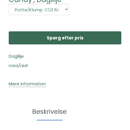
Spørg efter pris
Daglilje
rosa/rød
Mere information
Beskrivelse