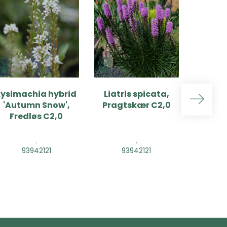
Lysimachia hybrid
Liatris spicata,
Liatr
'Autumn Snow',
Pragtskær C2,0
'Flori
Fredløs C2,0
Pragt
.
.
93942121
93942121
9