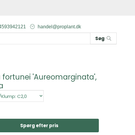
4593942121
handel@proplant.dk
Søg
 fortunei 'Aureomarginata',
a
Spørg efter pris