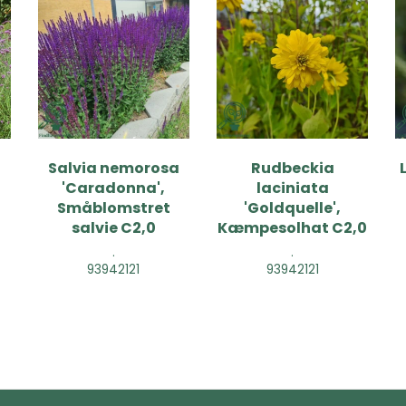
Salvia nemorosa
Rudbeckia
'Caradonna',
laciniata
Småblomstret
'Goldquelle',
salvie C2,0
Kæmpesolhat C2,0
.
.
93942121
93942121