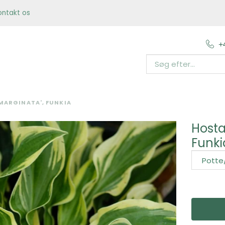
ontakt os
+
MARGINATA', FUNKIA
Hosta
Funki