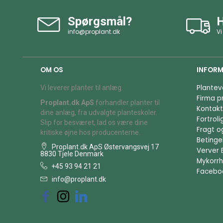
Spørgsmål?
H
info@proplant.dk
Vi
OM OS
INFORM
Plantev
Vi leverer planter til anlæg.
Firma pr
Proplant.dk ApS
forhandler planter til
Kontakt
dine anlæg, fra udvalgte planteskoler.
Fortrol
Slip for besværet, lad os være dine
Fragt o
kritiske øjne hos producenterne.
Betingel
Proplant.dk ApS Østervangsvej 17
Verver 
8830 Tjele Denmark
Mykorrh
+45 93 94 21 21
Facebo
info@proplant.dk