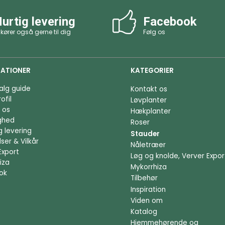
urtig levering
Facebook
 kører også gerne til dig
Følg os
ATIONER
KATEGORIER
alg guide
Kontakt os
ofil
Løvplanter
 os
Hækplanter
ighed
Roser
g levering
Stauder
ser & Vilkår
Nåletræer
Export
Løg og knolde, Verver Expor
iza
Mykorrhiza
ok
Tilbehør
Inspiration
Viden om
Katalog
Hjemmehørende og