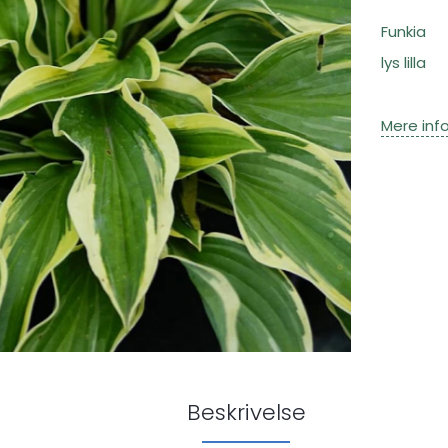
Funkia
lys lilla
Mere inf
Beskrivelse