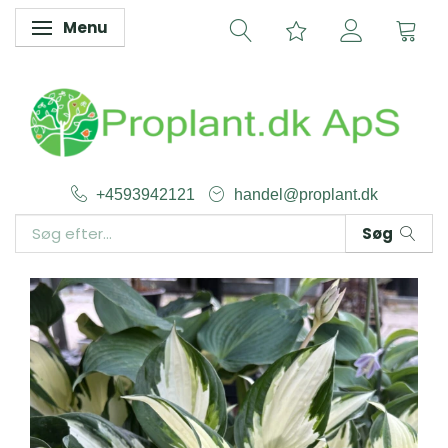
Menu
Skifte navigation
+4593942121
handel@proplant.dk
Søg