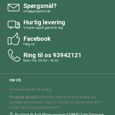
Spørgsmål?
info@proplant.dk
Hurtig levering
Vi kører også gerne til dig
Facebook
Følg os
Ring til os
93942121
Man-Fre: 09.00 - 16.00
OM OS
Vi leverer planter til anlæg.
Proplant.dk ApS
forhandler planter til dine anlæg, fra
udvalgte planteskoler. Slip for besværet, lad os være dine
kritiske øjne hos producenterne.
Proplant.dk ApS Østervangsvej 17 8830 Tjele Denmark