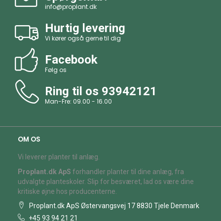
info@proplant.dk
Hurtig levering
Vi kører også gerne til dig
Facebook
Følg os
Ring til os
93942121
Man-Fre: 09.00 - 16.00
OM OS
Vi leverer planter til anlæg.
Proplant.dk ApS
forhandler planter til dine anlæg, fra
udvalgte planteskoler. Slip for besværet, lad os være dine
kritiske øjne hos producenterne.
Proplant.dk ApS Østervangsvej 17 8830 Tjele Denmark
+45 93 94 21 21