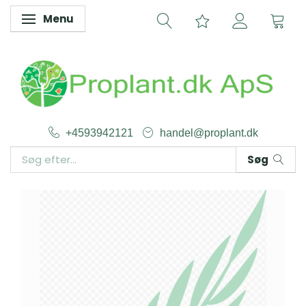
Menu
Skifte navigation
+4593942121
handel@proplant.dk
Søg