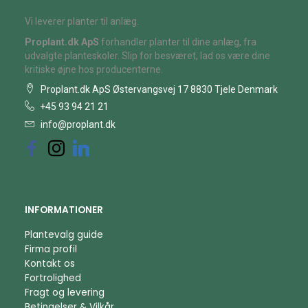
Vi leverer planter til anlæg.
Proplant.dk ApS
forhandler planter til dine anlæg, fra
udvalgte planteskoler. Slip for besværet, lad os være dine
kritiske øjne hos producenterne.
Proplant.dk ApS Østervangsvej 17 8830 Tjele Denmark
+45 93 94 21 21
info@proplant.dk
INFORMATIONER
Plantevalg guide
Firma profil
Kontakt os
Fortrolighed
Fragt og levering
Betingelser & Vilkår