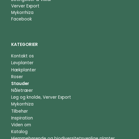
Verver Export
Mykorrhiza
Facebook
KATEGORIER
Kontakt os
Løvplanter
Hækplanter
Roser
Stauder
Nåletræer
Løg og knolde, Verver Export
Mykorrhiza
Tilbehør
Inspiration
Viden om
Katalog
Hjemmehørende og biodiversitetsvenlige planter