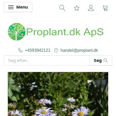
Menu
Skifte navigation
+4593942121
handel@proplant.dk
Søg