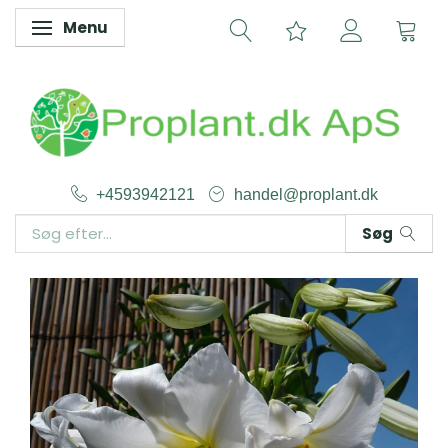
Menu
Skifte navigation
+4593942121
handel@proplant.dk
Søg