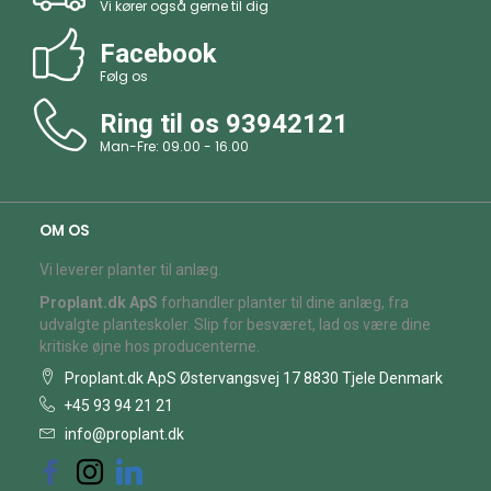
Vi kører også gerne til dig
Facebook
Følg os
Ring til os
93942121
Man-Fre: 09.00 - 16.00
OM OS
Vi leverer planter til anlæg.
Proplant.dk ApS
forhandler planter til dine anlæg, fra
udvalgte planteskoler. Slip for besværet, lad os være dine
kritiske øjne hos producenterne.
Proplant.dk ApS Østervangsvej 17 8830 Tjele Denmark
+45 93 94 21 21
info@proplant.dk