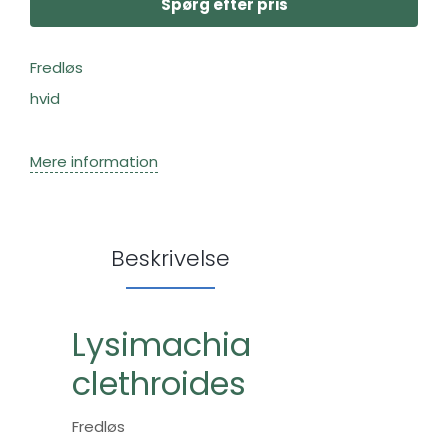
Spørg efter pris
Fredløs
hvid
Mere information
Beskrivelse
Lysimachia
clethroides
Fredløs