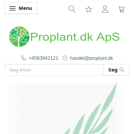
Menu
Skifte navigation
+4593942121
handel@proplant.dk
Søg