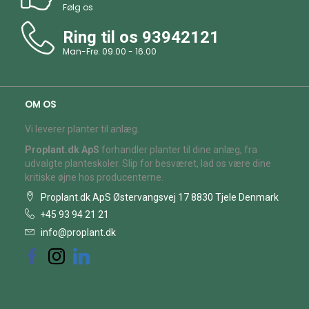
Følg os
Ring til os
93942121
Man-Fre: 09.00 - 16.00
OM OS
Vi leverer planter til anlæg.
Proplant.dk ApS
forhandler planter til dine anlæg, fra
udvalgte planteskoler. Slip for besværet, lad os være dine
kritiske øjne hos producenterne.
Proplant.dk ApS Østervangsvej 17 8830 Tjele Denmark
+45 93 94 21 21
info@proplant.dk