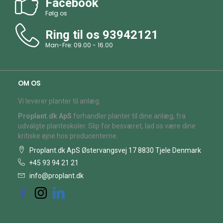
Facebook
Følg os
Ring til os
93942121
Man-Fre: 09.00 - 16.00
OM OS
Vi leverer planter til anlæg.
Proplant.dk ApS
forhandler planter til dine anlæg, fra
udvalgte planteskoler. Slip for besværet, lad os være dine
kritiske øjne hos producenterne.
Proplant.dk ApS Østervangsvej 17 8830 Tjele Denmark
+45 93 94 21 21
info@proplant.dk