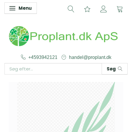
Menu
Skifte navigation
+4593942121
handel@proplant.dk
Søg