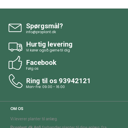
Spørgsmål?
info@proplant.dk
Hurtig levering
Vi kører også gerne til dig
Facebook
Følg os
Ring til os
93942121
Man-Fre: 09.00 - 16.00
OM OS
Vi leverer planter til anlæg.
Proplant.dk ApS
forhandler planter til dine anlæg, fra