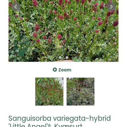
Zoom
Sanguisorba variegata-hybrid
'Little Angel'®, Kvæsurt