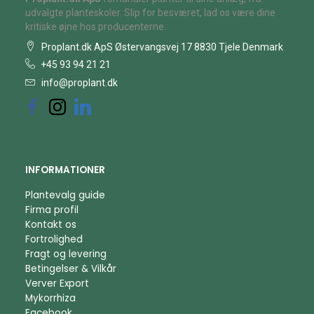
udvalgte planteskoler. Slip for besværet, lad os være dine
kritiske øjne hos producenterne.
Proplant.dk ApS Østervangsvej 17 8830 Tjele Denmark
+45 93 94 21 21
info@proplant.dk
INFORMATIONER
Plantevalg guide
Firma profil
Kontakt os
Fortrolighed
Fragt og levering
Betingelser & Vilkår
Verver Export
Mykorrhiza
Facebook