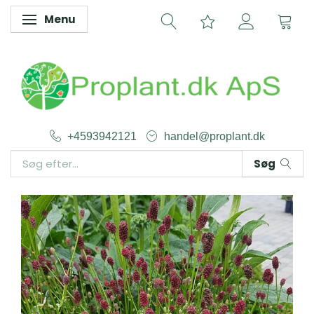
Menu
Skifte navigation
+4593942121
handel@proplant.dk
Søg