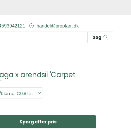
4593942121
handel@proplant.dk
Søg
raga x arendsii 'Carpet
'
Spørg efter pris