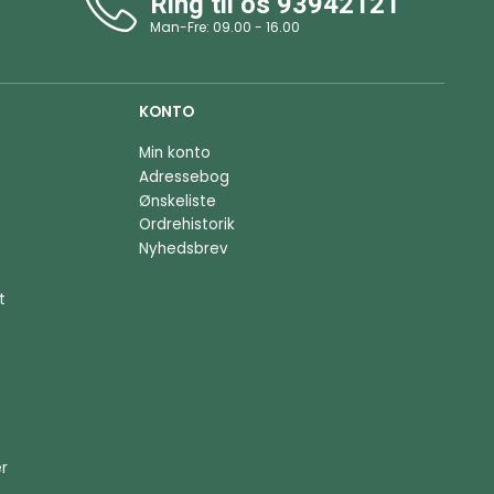
Ring til os
93942121
Man-Fre: 09.00 - 16.00
KONTO
Min konto
Adressebog
Ønskeliste
Ordrehistorik
Nyhedsbrev
t
er