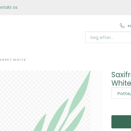
ontakt os
+
CARPET WHITE'
Saxif
White