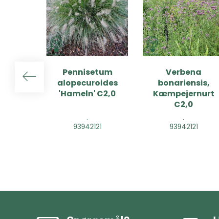
Pennisetum
Verbena
alopecuroides
bonariensis,
'Hameln' C2,0
Kæmpejernurt
C2,0
.
.
93942121
93942121