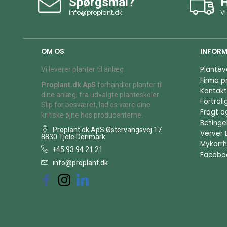
Spørgsmål?
H
info@proplant.dk
Vi
OM OS
INFORM
Plantev
Vi leverer planter til anlæg.
Firma pr
Proplant.dk ApS
forhandler planter til
Kontakt
dine anlæg, fra udvalgte planteskoler.
Fortrol
Slip for besværet, lad os være dine
Fragt o
kritiske øjne hos producenterne.
Betingel
Proplant.dk ApS Østervangsvej 17
Verver 
8830 Tjele Denmark
Mykorrh
+45 93 94 21 21
Facebo
info@proplant.dk