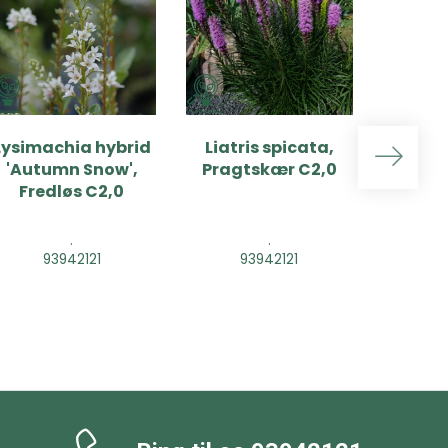
Lysimachia hybrid
Liatris spicata,
Liatr
'Autumn Snow',
Pragtskær C2,0
'Flori
Fredløs C2,0
Pragt
.
.
93942121
93942121
9