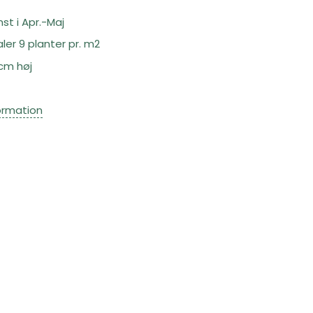
st i Apr.-Maj
ler 9 planter pr. m2
 cm høj
ormation