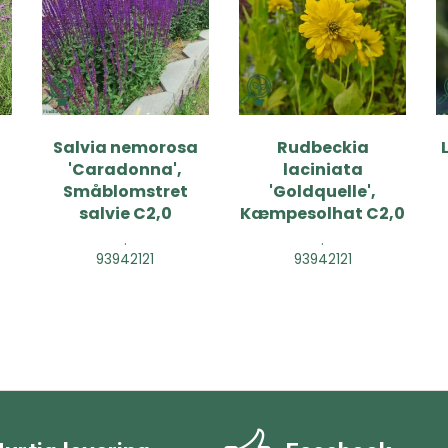
Salvia nemorosa
Rudbeckia
'Caradonna',
laciniata
Småblomstret
'Goldquelle',
salvie C2,0
Kæmpesolhat C2,0
.
.
93942121
93942121