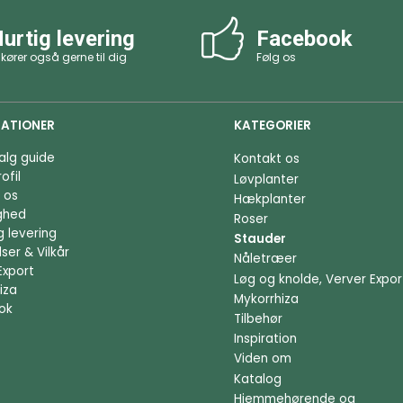
urtig levering
Facebook
 kører også gerne til dig
Følg os
ATIONER
KATEGORIER
alg guide
Kontakt os
ofil
Løvplanter
 os
Hækplanter
ighed
Roser
g levering
Stauder
ser & Vilkår
Nåletræer
Export
Løg og knolde, Verver Expor
iza
Mykorrhiza
ok
Tilbehør
Inspiration
Viden om
Katalog
Hjemmehørende og