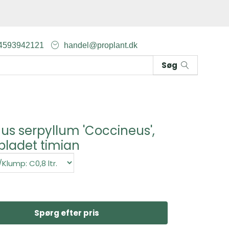
4593942121
handel@proplant.dk
Søg
s serpyllum 'Coccineus',
ladet timian
Spørg efter pris