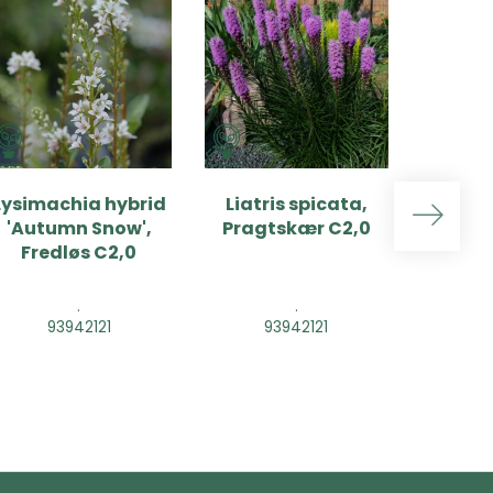
Lysimachia hybrid
Liatris spicata,
Liatr
'Autumn Snow',
Pragtskær C2,0
'Flori
Fredløs C2,0
Pragt
.
.
93942121
93942121
9