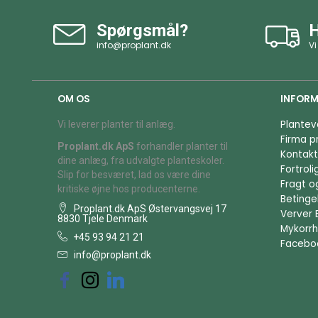
Spørgsmål?
H
info@proplant.dk
Vi
OM OS
INFORM
Plantev
Vi leverer planter til anlæg.
Firma pr
Proplant.dk ApS
forhandler planter til
Kontakt
dine anlæg, fra udvalgte planteskoler.
Fortrol
Slip for besværet, lad os være dine
Fragt o
kritiske øjne hos producenterne.
Betingel
Proplant.dk ApS Østervangsvej 17
Verver 
8830 Tjele Denmark
Mykorrh
+45 93 94 21 21
Facebo
info@proplant.dk