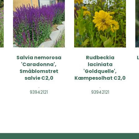
Salvia nemorosa
Rudbeckia
'Caradonna',
laciniata
Småblomstret
'Goldquelle',
salvie C2,0
Kæmpesolhat C2,0
.
.
93942121
93942121