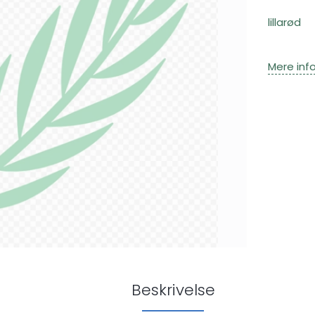
lillarød
Mere inf
Beskrivelse