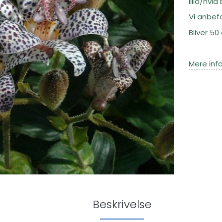
lilla/hvi
Vi anbefa
Bliver 50
Mere inf
Beskrivelse