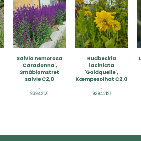
Salvia nemorosa
Rudbeckia
'Caradonna',
laciniata
Småblomstret
'Goldquelle',
salvie C2,0
Kæmpesolhat C2,0
.
.
93942121
93942121