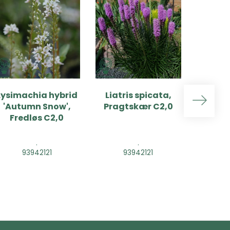
Lysimachia hybrid
Liatris spicata,
Liatr
'Autumn Snow',
Pragtskær C2,0
'Flori
Fredløs C2,0
Pragt
.
.
93942121
93942121
9