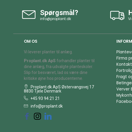
Spørgsmål?
H
info@proplant.dk
Vi
OM OS
INFORM
Plantev
Vi leverer planter til anlæg.
Firma pr
Proplant.dk ApS
forhandler planter til
Kontakt
dine anlæg, fra udvalgte planteskoler.
Fortrol
Slip for besværet, lad os være dine
Fragt o
kritiske øjne hos producenterne.
Betingel
Proplant.dk ApS Østervangsvej 17
Verver 
8830 Tjele Denmark
Mykorrh
+45 93 94 21 21
Facebo
info@proplant.dk