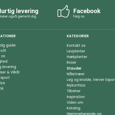
urtig levering
Facebook
 kører også gerne til dig
Følg os
ATIONER
KATEGORIER
alg guide
Kontakt os
ofil
Løvplanter
 os
Hækplanter
ighed
Roser
g levering
Stauder
ser & Vilkår
Nåletræer
Export
Løg og knolde, Verver Expor
iza
Mykorrhiza
ok
Tilbehør
Inspiration
Viden om
Katalog
Hjemmehørende og