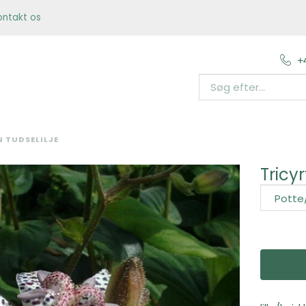
ontakt os
+
N TUDSELILJE
Tricyr