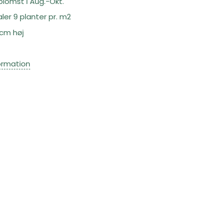
d blomst i Aug.-Okt.
ler 9 planter pr. m2
 cm høj
ormation