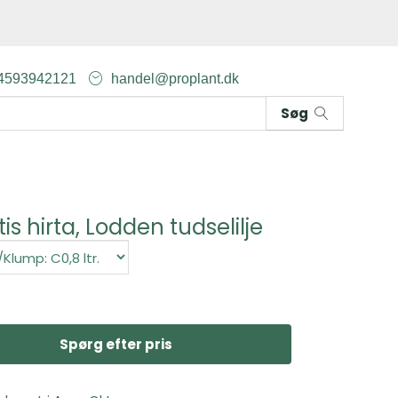
4593942121
handel@proplant.dk
Søg
tis hirta, Lodden tudselilje
Spørg efter pris